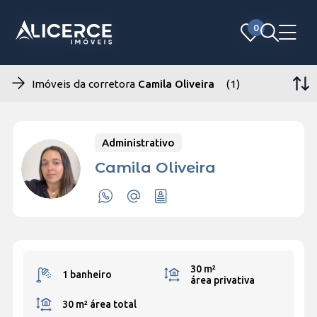
0
0
Imóveis da corretora
Camila Oliveira
(1)
Administrativo
Camila Oliveira
30 m²
1 banheiro
área privativa
30 m²
área total