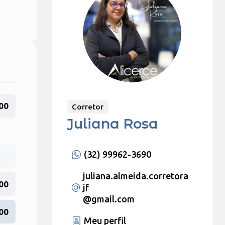
00
Corretor
Juliana Rosa
(32) 99962-3690
juliana.almeida.corretora
00
jf
@gmail.com
00
Meu perfil