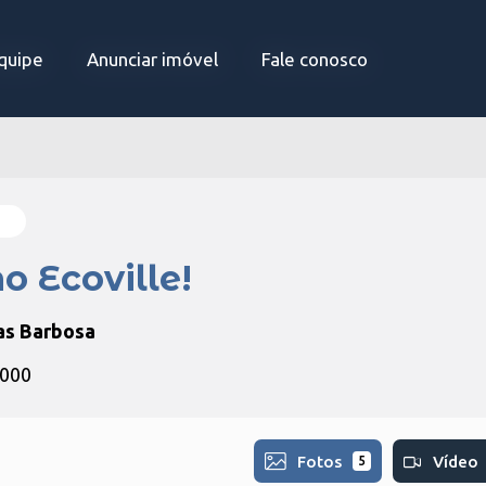
quipe
quipe
Anunciar imóvel
Anunciar imóvel
Fale conosco
Fale conosco
o Ecoville!
as Barbosa
-000
Fotos
Vídeo
5