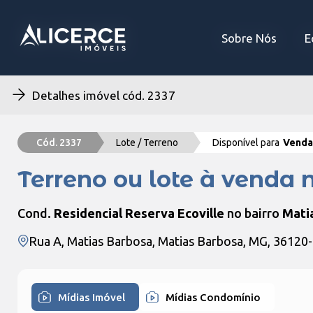
Sobre Nós
Sobre Nós
E
E
Detalhes imóvel cód. 2337
Cód. 2337
Lote / Terreno
Disponível para
Venda
Terreno ou lote à venda n
Cond.
Residencial Reserva Ecoville
no bairro
Mati
Rua A, Matias Barbosa, Matias Barbosa, MG, 36120
Mídias Imóvel
Mídias Condomínio