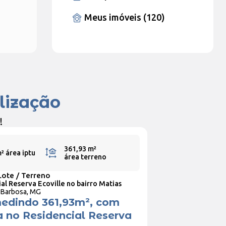
Meus imóveis (120)
lização
!
361,93 m²
m²
área iptu
área terreno
Lote / Terreno
al Reserva Ecoville no bairro Matias
 Barbosa, MG
medindo 361,93m², com
ta no Residencial Reserva