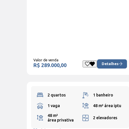
Valor de venda
Detalhes
R$ 289.000,00
2 quartos
1 banheiro
1 vaga
48 m²
área iptu
48 m²
2 elevadores
área privativa