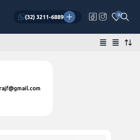
0
0
(32) 3211-6889
(32) 3211-6889
rajf
@gmail.com