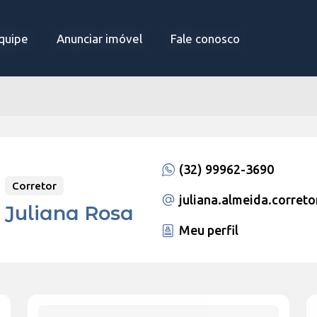
quipe
quipe
Anunciar imóvel
Anunciar imóvel
Fale conosco
Fale conosco
(32) 99962-3690
Corretor
juliana.almeida.correto
Juliana Rosa
Meu perfil