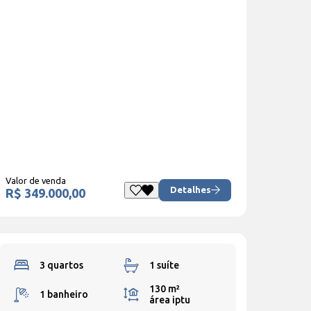
Valor de venda
Detalhes
R$ 349.000,00
3 quartos
1 suíte
130 m²
1 banheiro
área iptu