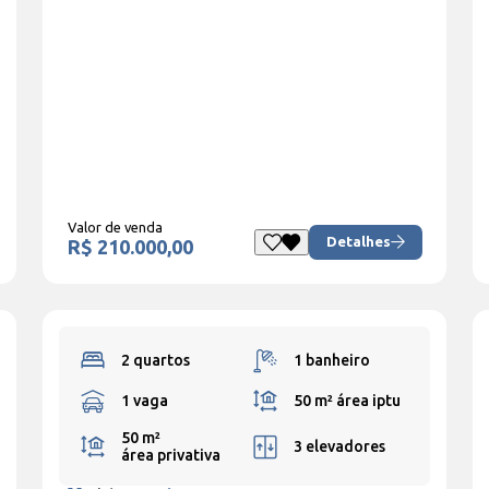
Valor de venda
Detalhes
R$ 210.000,00
2 quartos
1 banheiro
1 vaga
50 m²
área iptu
50 m²
3 elevadores
área privativa