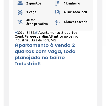
2 quartos
1 banheiro
1 vaga
48 m²
área iptu
48 m²
4 lances escada
área privativa
Cód. 5133
Apartamento 2 quartos
Cond. Parque Jardim Atlantico no bairro
Industrial,
Juiz de Fora, MG
Apartamento à venda 2
quartos com vaga, todo
planejado no bairro
Industrial!