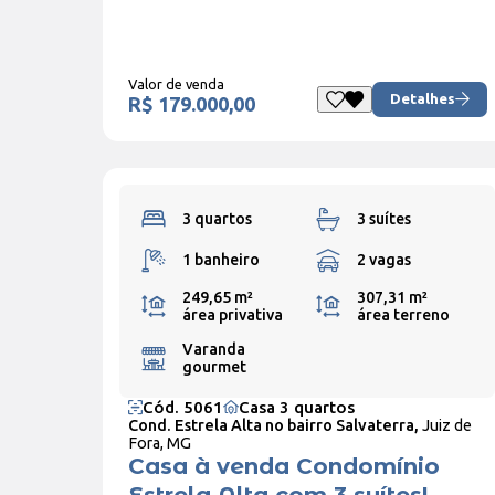
Valor de venda
Detalhes
R$ 179.000,00
3 quartos
3 suítes
1 banheiro
2 vagas
249,65 m²
307,31 m²
área privativa
área terreno
Varanda
gourmet
Cód. 5061
Casa 3 quartos
Cond. Estrela Alta no bairro Salvaterra,
Juiz de
Fora, MG
Casa à venda Condomínio