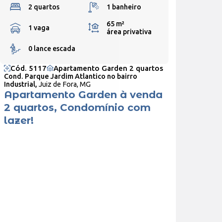
2 quartos
1 banheiro
65 m²
1 vaga
área privativa
0 lance escada
Cód. 5117
Apartamento Garden 2 quartos
Cond. Parque Jardim Atlantico no bairro
Industrial,
Juiz de Fora, MG
Apartamento Garden à venda
2 quartos, Condomínio com
lazer!