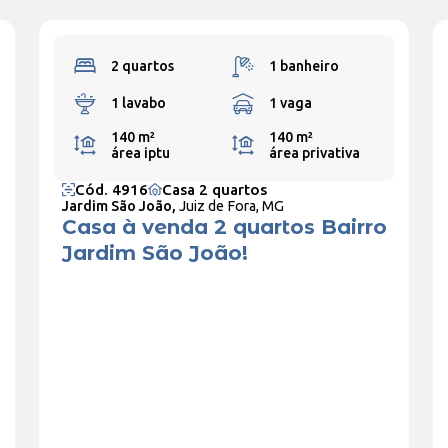
2 quartos
1 banheiro
1 lavabo
1 vaga
140 m²
140 m²
área iptu
área privativa
Cód. 4916
Casa 2 quartos
Jardim São João,
Juiz de Fora, MG
Casa à venda 2 quartos Bairro
Jardim São João!