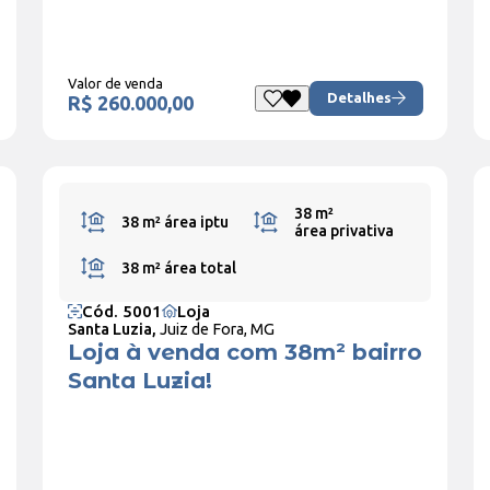
Valor de venda
Detalhes
R$ 260.000,00
38 m²
38 m²
área iptu
área privativa
38 m²
área total
Cód. 5001
Loja
Santa Luzia,
Juiz de Fora, MG
Loja à venda com 38m² bairro
Santa Luzia!