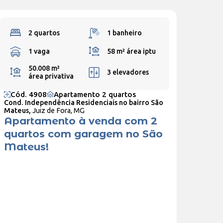
2 quartos
1 banheiro
1 vaga
58 m²
área iptu
50.008 m²
3 elevadores
área privativa
Cód. 4908
Apartamento 2 quartos
Cond. Independência Residenciais no bairro São
Mateus,
Juiz de Fora, MG
Apartamento à venda com 2
quartos com garagem no São
Mateus!