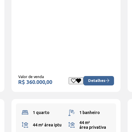
Valor de venda
Detalhes
R$ 360.000,00
1 quarto
1 banheiro
44 m²
44 m²
área iptu
área privativa