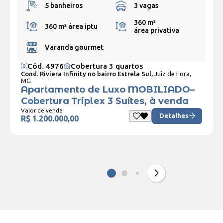
5 banheiros
3 vagas
360 m²
360 m²
área iptu
área privativa
Varanda gourmet
Cód. 4976
Cobertura 3 quartos
Cond. Riviera Infinity no bairro Estrela Sul,
Juiz de Fora,
MG
Apartamento de Luxo MOBILIADO–
Cobertura Triplex 3 Suítes, à venda
Valor de venda
Detalhes
R$ 1.200.000,00