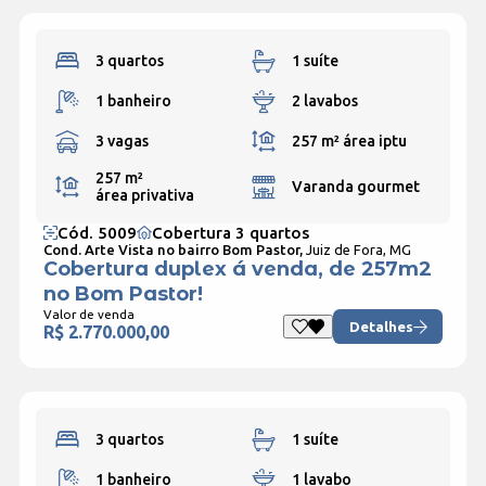
3 quartos
1 suíte
1 banheiro
2 lavabos
3 vagas
257 m²
área iptu
257 m²
Varanda gourmet
área privativa
Cód. 5009
Cobertura 3 quartos
Cond. Arte Vista no bairro Bom Pastor,
Juiz de Fora, MG
Cobertura duplex á venda, de 257m2
no Bom Pastor!
Valor de venda
Detalhes
R$ 2.770.000,00
3 quartos
1 suíte
1 banheiro
1 lavabo