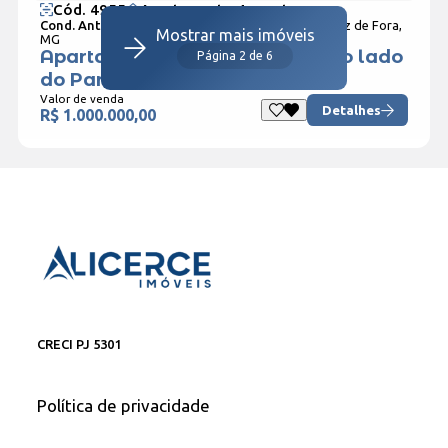
Cód. 4955
Apartamento 4 quartos
Cond. Antônio Sejan Ganimi no bairro Centro,
Juiz de Fora,
Mostrar mais imóveis
MG
Apartamento à venda, quase ao lado
Página 2 de 6
do Parque Halfeld!
Valor de venda
Detalhes
R$ 1.000.000,00
CRECI PJ 5301
Política de privacidade