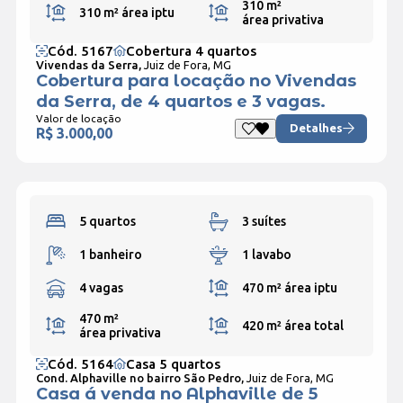
310 m²
310 m²
área iptu
área privativa
Cód. 5167
Cobertura 4 quartos
Vivendas da Serra,
Juiz de Fora, MG
Cobertura para locação no Vivendas
da Serra, de 4 quartos e 3 vagas.
Valor de locação
Detalhes
R$ 3.000,00
5 quartos
3 suítes
1 banheiro
1 lavabo
4 vagas
470 m²
área iptu
470 m²
420 m²
área total
área privativa
Cód. 5164
Casa 5 quartos
Cond. Alphaville no bairro São Pedro,
Juiz de Fora, MG
Casa á venda no Alphaville de 5