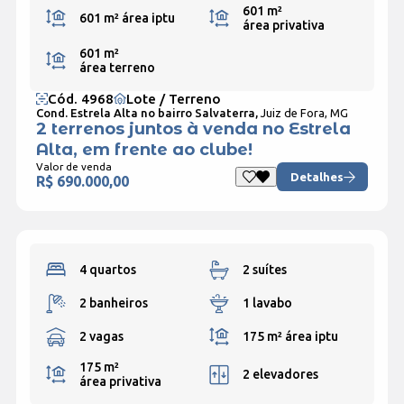
601 m²
601 m²
área iptu
área privativa
601 m²
área terreno
Cód. 4968
Lote / Terreno
Cond. Estrela Alta no bairro Salvaterra,
Juiz de Fora, MG
2 terrenos juntos à venda no Estrela
Alta, em frente ao clube!
Valor de venda
Detalhes
R$ 690.000,00
4 quartos
2 suítes
2 banheiros
1 lavabo
2 vagas
175 m²
área iptu
175 m²
2 elevadores
área privativa