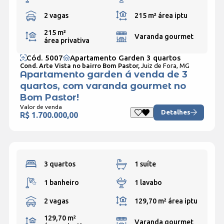
2 vagas
215 m²
área iptu
215 m²
Varanda gourmet
área privativa
Cód. 5007
Apartamento Garden 3 quartos
Cond. Arte Vista no bairro Bom Pastor,
Juiz de Fora, MG
Apartamento garden á venda de 3
quartos, com varanda gourmet no
Bom Pastor!
Valor de venda
Detalhes
R$ 1.700.000,00
3 quartos
1 suíte
1 banheiro
1 lavabo
2 vagas
129,70 m²
área iptu
129,70 m²
Varanda gourmet