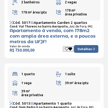
2 banheiros
2 vagas
178 m²
178 m²
área iptu
área privativa
Cód. 5017
Apartamento Garden 2 quartos
Cond. Val Thorens no bairro Aeroporto,
Juiz de Fora, MG
Apartamento á venda, com 178m2
com ampla área externa, e a poucos
metros da UFJF!
Valor de venda
Detalhes
R$ 730.000,00
1 quarto
1 suíte
1 vaga
39 m²
área iptu
39 m²
área privativa
Cód. 5015
Apartamento 1 quarto
Cond. Dom Pedro II no bairro Aeroporto,
Juiz de Fora, MG