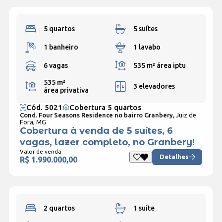
5 quartos
5 suítes
1 banheiro
1 lavabo
6 vagas
535 m²
área iptu
535 m²
3 elevadores
área privativa
Cód. 5021
Cobertura 5 quartos
Cond. Four Seasons Residence no bairro Granbery,
Juiz de
Fora, MG
Cobertura à venda de 5 suítes, 6
vagas, lazer completo, no Granbery!
Valor de venda
Detalhes
R$ 1.990.000,00
2 quartos
1 suíte