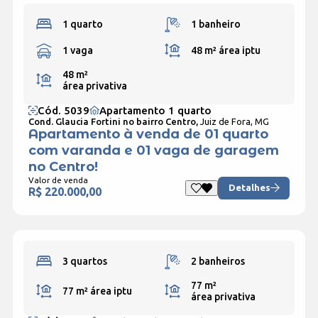
1 quarto
1 banheiro
1 vaga
48 m²
área iptu
48 m²
área privativa
Cód. 5039
Apartamento 1 quarto
Cond. Glaucia Fortini no bairro Centro,
Juiz de Fora, MG
Apartamento à venda de 01 quarto
com varanda e 01 vaga de garagem
no Centro!
Valor de venda
Detalhes
R$ 220.000,00
3 quartos
2 banheiros
77 m²
77 m²
área iptu
área privativa