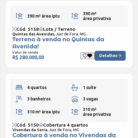
390 m²
390 m²
área iptu
área privativa
Cód. 5158
Lote / Terreno
Quintas das Avenidas,
Juiz de Fora, MG
Terreno à venda no Quintas da
Avenida!
Valor de venda
Detalhes
R$ 280.000,00
4 quartos
1 suíte
3 banheiros
3 vagas
310 m²
310 m²
área iptu
área privativa
Cód. 5150
Cobertura 4 quartos
Vivendas da Serra,
Juiz de Fora, MG
Cobertura à venda no Vivendas da