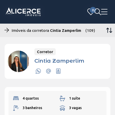
0
0
Imóveis da corretora
Cintia Zamperlim
(109)
Corretor
Cintia Zamperlim
4 quartos
1 suíte
3 banheiros
3 vagas