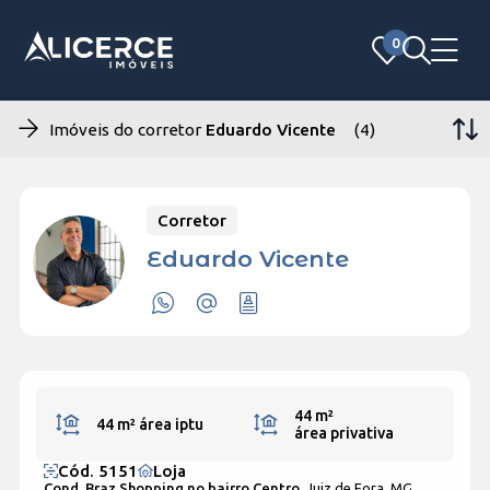
0
0
Imóveis do corretor
Eduardo Vicente
(4)
Corretor
Eduardo Vicente
44 m²
44 m²
área iptu
área privativa
Cód. 5151
Loja
Cond. Braz Shopping no bairro Centro,
Juiz de Fora, MG