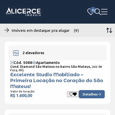
0
0
Imóveis em destaque pra alugar (9)
2 elevadores
Cód. 5088
Apartamento
Cond. Diamond São Mateus no bairro São Mateus,
Juiz de
Fora, MG
Excelente Studio Mobiliado –
Primeira Locação no Coração do São
Mateus!
Valor de locação
Detalhes
R$ 1.600,00