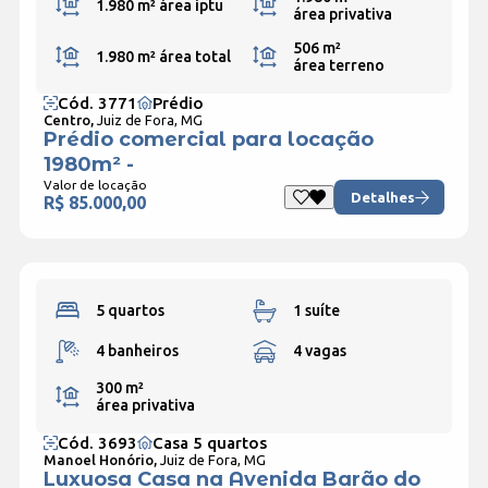
1.980 m²
área iptu
área privativa
506 m²
1.980 m²
área total
área terreno
Cód. 3771
Prédio
Centro,
Juiz de Fora, MG
Prédio comercial para locação
1980m² -
Valor de locação
Detalhes
R$ 85.000,00
5 quartos
1 suíte
4 banheiros
4 vagas
300 m²
área privativa
Cód. 3693
Casa 5 quartos
Manoel Honório,
Juiz de Fora, MG
Luxuosa Casa na Avenida Barão do