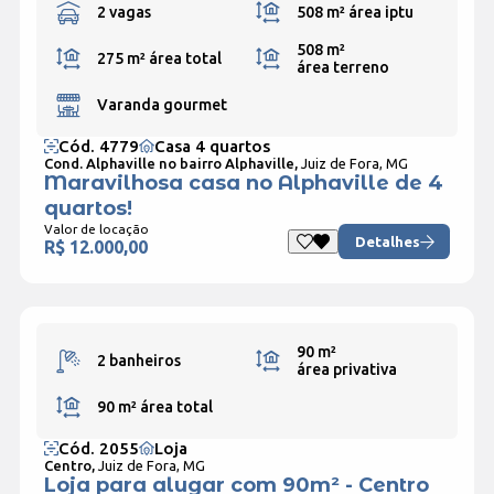
2 vagas
508 m²
área iptu
508 m²
275 m²
área total
área terreno
Varanda gourmet
Cód. 4779
Casa 4 quartos
Cond. Alphaville no bairro Alphaville,
Juiz de Fora, MG
Maravilhosa casa no Alphaville de 4
quartos!
Valor de locação
Detalhes
R$ 12.000,00
90 m²
2 banheiros
área privativa
90 m²
área total
Cód. 2055
Loja
Centro,
Juiz de Fora, MG
Loja para alugar com 90m² - Centro