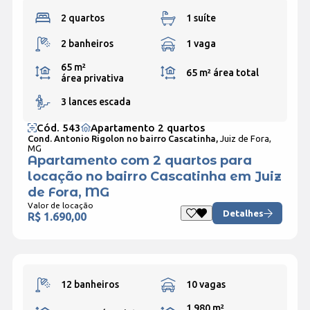
2 quartos
1 suíte
2 banheiros
1 vaga
65 m²
65 m²
área total
área privativa
3 lances escada
Cód. 543
Apartamento 2 quartos
Cond. Antonio Rigolon no bairro Cascatinha,
Juiz de Fora,
MG
Apartamento com 2 quartos para
locação no bairro Cascatinha em Juiz
de Fora, MG
Valor de locação
Detalhes
R$ 1.690,00
12 banheiros
10 vagas
1.980 m²