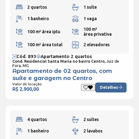
2 quartos
1 suíte
1 banheiro
1 vaga
100 m²
100 m²
área iptu
área privativa
100 m²
área total
2 elevadores
Cód. 893
Apartamento 2 quartos
Cond. Residencial Santa Maria no bairro Centro,
Juiz de
Fora, MG
Apartamento de 02 quartos, com
suíte e garagem no Centro
Valor de locação
Detalhes
R$ 2.900,00
4 quartos
2 suítes
1 banheiro
2 lavabos