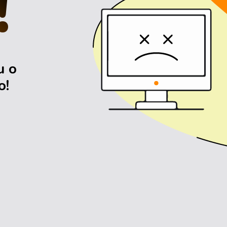
!
u o
o!