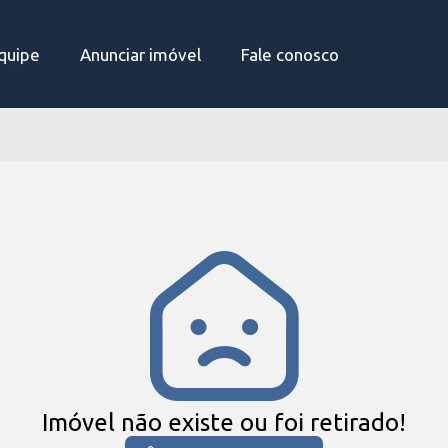
quipe
quipe
Anunciar imóvel
Anunciar imóvel
Fale conosco
Fale conosco
Imóvel não existe ou foi retirado!