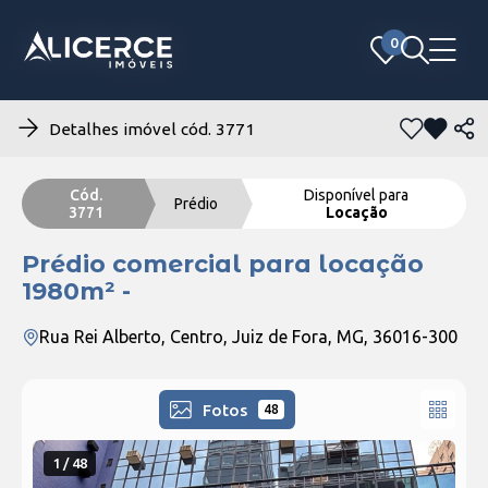
0
0
Detalhes imóvel cód. 3771
Cód.
Disponível para
Prédio
3771
Locação
Prédio comercial para locação
1980m² -
Rua Rei Alberto, Centro, Juiz de Fora, MG, 36016-300
Fotos
48
1 / 48