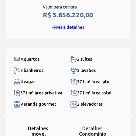
Valor para compra
R$ 3.856.220,00
Mais detalhes
4 quartos
2 suítes
2 banheiros
2 lavabos
4 vagas
371 m²
área iptu
371 m²
área privativa
371 m²
área total
Varanda gourmet
2 elevadores
Detalhes
Detalhes
Imóvel
Condomínio