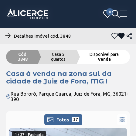
0
0
Detalhes imóvel cód. 3848
Cód.
Casa 5
Disponível para
3848
quartos
Venda
Casa à venda na zona sul da
cidade de Juiz de Fora, MG !
Rua Bororó, Parque Guarua, Juiz de Fora, MG, 36021-
390
Fotos
37
1 / 37 - Fachada