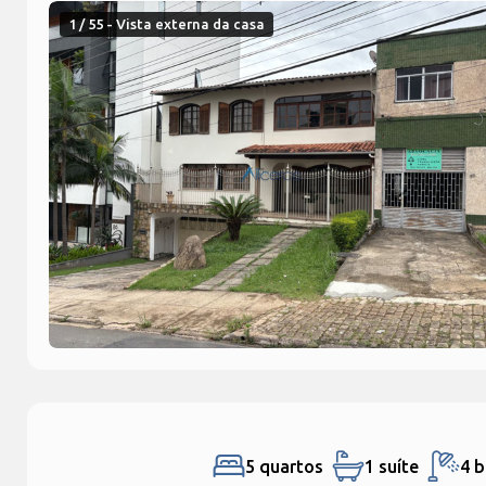
1 / 55 - Vista externa da casa
5 quartos
1 suíte
4 b