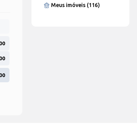
Meus imóveis (116)
,00
00
00