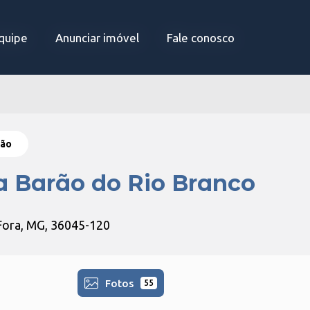
quipe
quipe
Anunciar imóvel
Anunciar imóvel
Fale conosco
Fale conosco
ção
a Barão do Rio Branco
 Fora, MG, 36045-120
Fotos
55