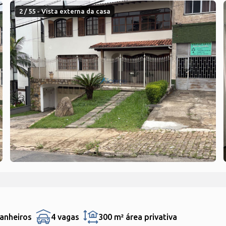
2 / 55 - Vista externa da casa
anheiros
4 vagas
300 m²
área privativa