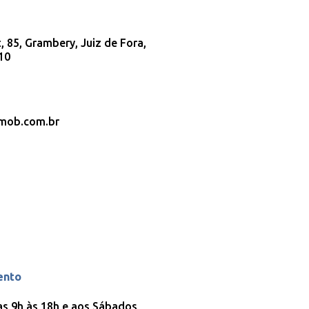
 85, Grambery, Juiz de Fora,
10
imob.com.br
ento
as 9h às 18h e aos Sábados