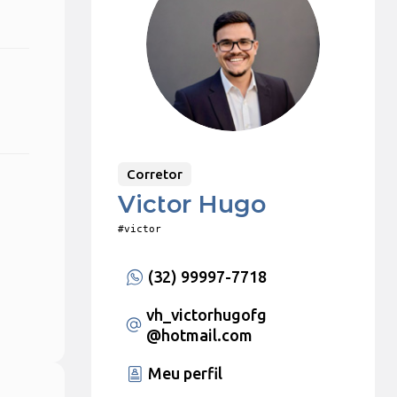
Corretor
Victor Hugo
#victor
(32) 99997-7718
vh_victorhugofg
@hotmail.com
Meu perfil