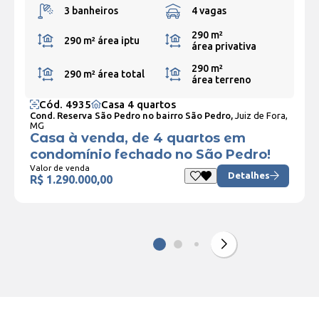
3 banheiros
4 vagas
290 m²
290 m²
área iptu
área privativa
290 m²
290 m²
área total
área terreno
Cód. 4935
Casa 4 quartos
Cond. Reserva São Pedro no bairro São Pedro,
Juiz de Fora,
MG
Casa à venda, de 4 quartos em
condomínio fechado no São Pedro!
Valor de venda
Detalhes
R$ 1.290.000,00