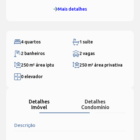
Mais detalhes
4 quartos
1 suíte
2 banheiros
2 vagas
250 m²
área iptu
250 m²
área privativa
0 elevador
Detalhes
Detalhes
Imóvel
Condomínio
Descrição