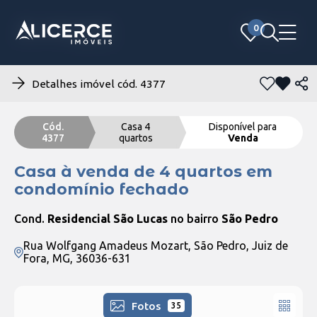
0
0
Detalhes imóvel cód. 4377
Cód.
Casa 4
Disponível para
4377
quartos
Venda
Casa à venda de 4 quartos em
condomínio fechado
Cond.
Residencial São Lucas
no bairro
São Pedro
Rua Wolfgang Amadeus Mozart, São Pedro, Juiz de
Fora, MG, 36036-631
Fotos
35