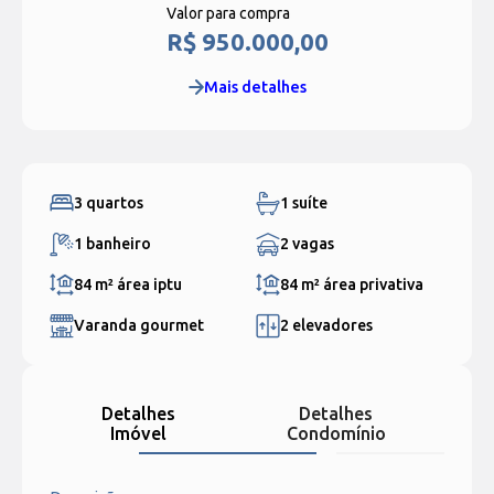
Valor para compra
R$ 950.000,00
Mais detalhes
3 quartos
1 suíte
1 banheiro
2 vagas
84 m²
área iptu
84 m²
área privativa
Varanda gourmet
2 elevadores
Detalhes
Detalhes
Imóvel
Condomínio