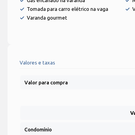
Gás encanado na varanda
M
Tomada para carro elétrico na vaga
V
Varanda gourmet
Valores e taxas
Valor para compra
V
Condomínio