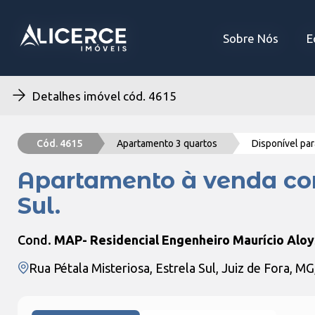
Sobre Nós
Sobre Nós
E
E
Detalhes imóvel cód. 4615
Cód. 4615
Apartamento 3 quartos
Disponível pa
Apartamento à venda com 
Sul.
Cond.
MAP- Residencial Engenheiro Maurício Aloy
Rua Pétala Misteriosa, Estrela Sul, Juiz de Fora, M