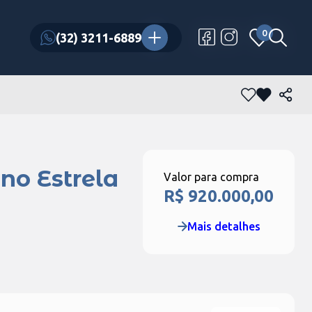
0
0
(32) 3211-6889
(32) 3211-6889
no Estrela
Valor para compra
R$ 920.000,00
Mais detalhes