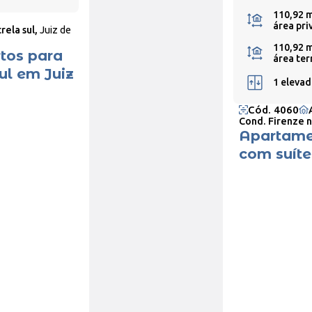
110,92 
área pri
rela sul,
Juiz de
110,92 
tos para
área ter
ul em Juiz
1 elevad
Cód. 4060
Cond. Firenze n
Apartamen
com suíte