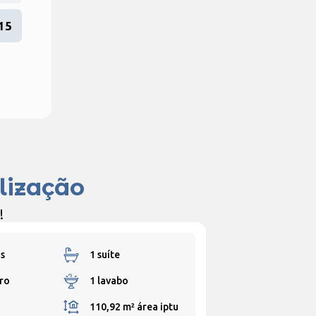
15
lização
!
s
1 suíte
ro
1 lavabo
110,92 m²
área iptu