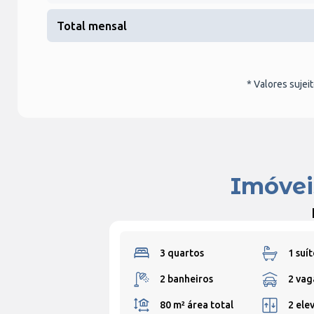
Total mensal
* Valores sujei
Imóvei
3 quartos
1 suít
2 banheiros
2 vag
80 m²
área total
2 ele