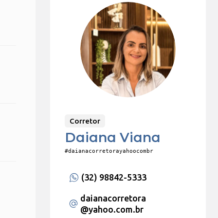
Corretor
Daiana Viana
#daianacorretorayahoocombr
(32) 98842-5333
daianacorretora
@yahoo.com.br