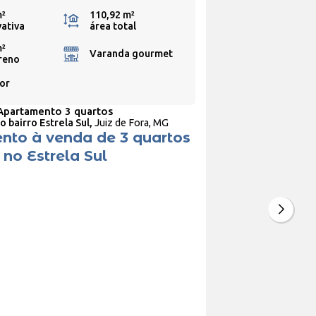
m²
110,92 m²
vativa
área total
m²
Varanda gourmet
reno
or
Apartamento 3 quartos
o bairro Estrela Sul,
Juiz de Fora, MG
to à venda de 3 quartos
 no Estrela Sul