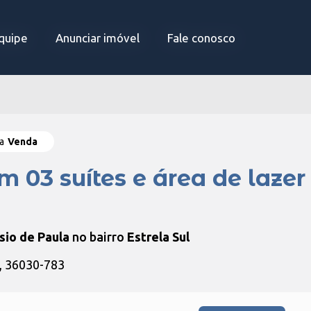
quipe
quipe
Anunciar imóvel
Anunciar imóvel
Fale conosco
Fale conosco
ra
Venda
03 suítes e área de lazer 
sio de Paula
no bairro
Estrela Sul
G, 36030-783