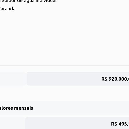
edidor de água individual
aranda
R$ 920.000,
alores mensais
R$ 495,