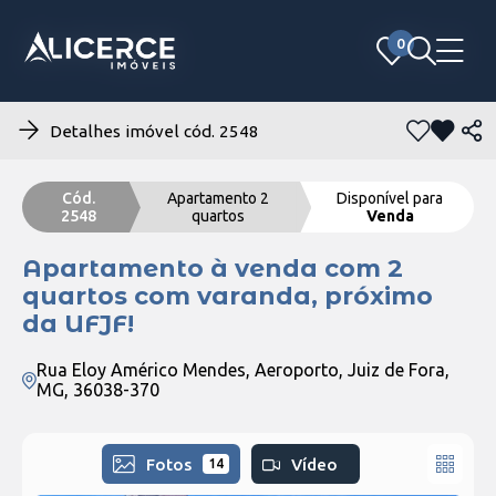
0
0
Detalhes imóvel cód. 2548
Cód.
Apartamento 2
Disponível para
2548
quartos
Venda
Apartamento à venda com 2
quartos com varanda, próximo
da UFJF!
Rua Eloy Américo Mendes, Aeroporto, Juiz de Fora,
MG, 36038-370
Fotos
Vídeo
14