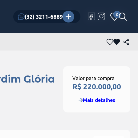
0
0
(32) 3211-6889
(32) 3211-6889
rdim Glória
Valor para compra
R$ 220.000,00
Mais detalhes