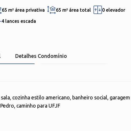
65 m²
área privativa
65 m²
área total
0 elevador
4 lances escada
l
Detalhes Condomínio
ala, cozinha estilo americano, banheiro social, garagem
o Pedro, caminho para UFJF