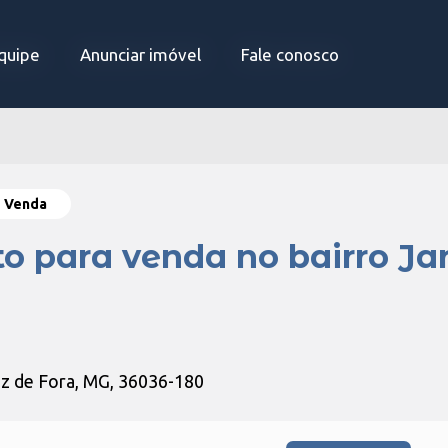
quipe
quipe
Anunciar imóvel
Anunciar imóvel
Fale conosco
Fale conosco
a
Venda
o para venda no bairro Ja
uiz de Fora, MG, 36036-180