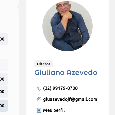
00
Diretor
Giuliano Azevedo
00
(32) 99179-0700
00
giuazevedojf
@gmail.com
00
Meu perfil