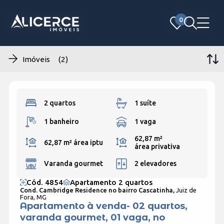
0
0
Imóveis (2)
2 quartos
1 suíte
1 banheiro
1 vaga
62,87 m²
62,87 m²
área iptu
área privativa
Varanda gourmet
2 elevadores
Cód. 4854
Apartamento 2 quartos
Cond. Cambridge Residence no bairro Cascatinha,
Juiz de
Fora, MG
Apartamento à venda- 02 quartos,
varanda gourmet, 01 vaga, no