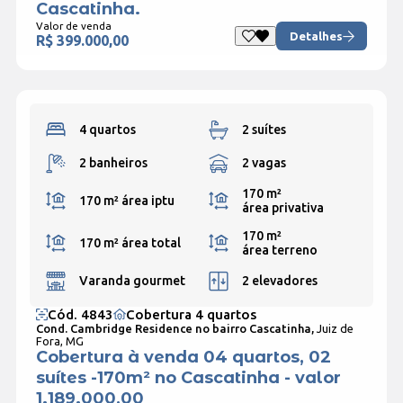
Cascatinha.
Valor de venda
Detalhes
R$ 399.000,00
4 quartos
2 suítes
2 banheiros
2 vagas
170 m²
170 m²
área iptu
área privativa
170 m²
170 m²
área total
área terreno
Varanda gourmet
2 elevadores
Cód. 4843
Cobertura 4 quartos
Cond. Cambridge Residence no bairro Cascatinha,
Juiz de
Fora, MG
Cobertura à venda 04 quartos, 02
suítes -170m² no Cascatinha - valor
1.189.000,00