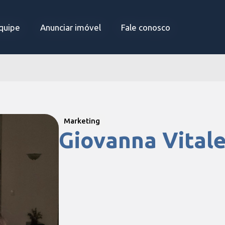
quipe
quipe
Anunciar imóvel
Anunciar imóvel
Fale conosco
Fale conosco
Marketing
Giovanna Vital