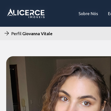
Sobre Nós
Sobre Nós
E
E
Perfil
Giovanna Vitale